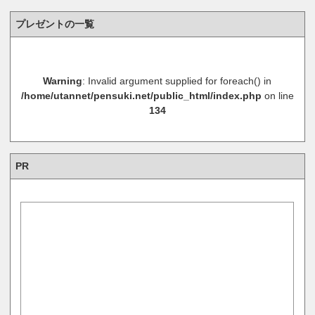
プレゼントの一覧
Warning
: Invalid argument supplied for foreach() in
/home/utannet/pensuki.net/public_html/index.php
on line
134
PR