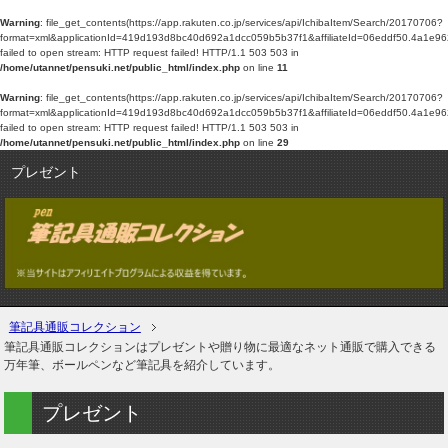
Warning
: file_get_contents(https://app.rakuten.co.jp/services/api/IchibaItem/Search/20170706?
format=xml&applicationId=419d193d8bc40d692a1dcc059b5b37f1&affiliateId=06eddf5
failed to open stream: HTTP request failed! HTTP/1.1 503 503 in
/home/utannet/pensuki.net/public_html/index.php
on line
11
Warning
: file_get_contents(https://app.rakuten.co.jp/services/api/IchibaItem/Search/20170706?
format=xml&applicationId=419d193d8bc40d692a1dcc059b5b37f1&affiliateId=06eddf5
failed to open stream: HTTP request failed! HTTP/1.1 503 503 in
/home/utannet/pensuki.net/public_html/index.php
on line
29
プレゼント
筆記具通販コレクション
筆記具通販コレクションはプレゼントや贈り物に最適なネット通販で購入できる
万年筆、ボールペンなど筆記具を紹介しています。
プレゼント