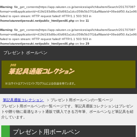
Warning
: file_get_contents(https://app.rakuten.co.jp/services/api/IchibaItem/Search/20170706?
format=xml&applicationId=419d193d8bc40d692a1dcc059b5b37f1&affiliateId=06e
failed to open stream: HTTP request failed! HTTP/1.1 503 503 in
/home/utannet/pensuki.net/public_html/pen46.php
on line
11
Warning
: file_get_contents(https://app.rakuten.co.jp/services/api/IchibaItem/Search/20170706?
format=xml&applicationId=419d193d8bc40d692a1dcc059b5b37f1&affiliateId=06e
failed to open stream: HTTP request failed! HTTP/1.1 503 503 in
/home/utannet/pensuki.net/public_html/pen46.php
on line
29
プレゼント ボールペン
筆記具通販コレクション
プレゼント用ボールペンの一覧ページ
プレゼント用ボールペンの一覧ページです。筆記具通販コレクションはプレゼン
トや贈り物に最適なネット通販で購入できる万年筆、ボールペンなど筆記具を紹
介しています。
プレゼント用ボールペン