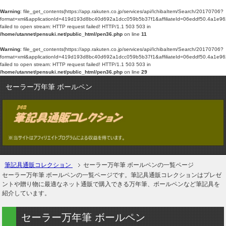
Warning
: file_get_contents(https://app.rakuten.co.jp/services/api/IchibaItem/Search/20170706?
format=xml&applicationId=419d193d8bc40d692a1dcc059b5b37f1&affiliateId=06
failed to open stream: HTTP request failed! HTTP/1.1 503 503 in
/home/utannet/pensuki.net/public_html/pen36.php
on line
11
Warning
: file_get_contents(https://app.rakuten.co.jp/services/api/IchibaItem/Search/20170706?
format=xml&applicationId=419d193d8bc40d692a1dcc059b5b37f1&affiliateId=06
failed to open stream: HTTP request failed! HTTP/1.1 503 503 in
/home/utannet/pensuki.net/public_html/pen36.php
on line
29
セーラー万年筆 ボールペン
筆記具通販コレクション
セーラー万年筆 ボールペンの一覧ページ
セーラー万年筆 ボールペンの一覧ページです。筆記具通販コレクションはプレゼ
ントや贈り物に最適なネット通販で購入できる万年筆、ボールペンなど筆記具を
紹介しています。
セーラー万年筆 ボールペン