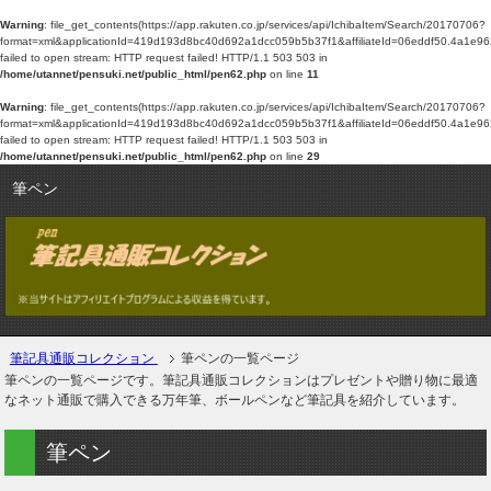
Warning
: file_get_contents(https://app.rakuten.co.jp/services/api/IchibaItem/Search/20170706?
format=xml&applicationId=419d193d8bc40d692a1dcc059b5b37f1&affiliateId=06eddf50.
failed to open stream: HTTP request failed! HTTP/1.1 503 503 in
/home/utannet/pensuki.net/public_html/pen62.php
on line
11
Warning
: file_get_contents(https://app.rakuten.co.jp/services/api/IchibaItem/Search/20170706?
format=xml&applicationId=419d193d8bc40d692a1dcc059b5b37f1&affiliateId=06eddf50.
failed to open stream: HTTP request failed! HTTP/1.1 503 503 in
/home/utannet/pensuki.net/public_html/pen62.php
on line
29
筆ペン
筆記具通販コレクション
筆ペンの一覧ページ
筆ペンの一覧ページです。筆記具通販コレクションはプレゼントや贈り物に最適
なネット通販で購入できる万年筆、ボールペンなど筆記具を紹介しています。
筆ペン