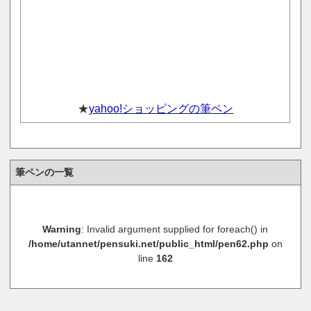
★
yahoo!ショッピングの筆ペン
筆ペンの一覧
Warning
: Invalid argument supplied for foreach() in
/home/utannet/pensuki.net/public_html/pen62.php
on
line
162